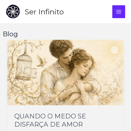
Skip
Ser Infinito
to
MAI
content
ME
Blog
QUANDO O MEDO SE
DISFARÇA DE AMOR