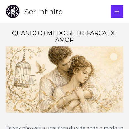
Skip
Ser Infinito
to
MAI
content
ME
QUANDO O MEDO SE DISFARÇA DE
AMOR
Talvez não exista uma área da vida onde o medo se