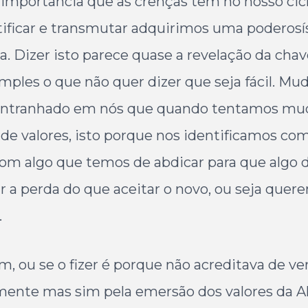
 a importância que as crenças têm no nosso cic
ntificar e transmutar adquirimos uma poderos
a. Dizer isto parece quase a revelação da chav
ples o que não quer dizer que seja fácil. Mu
ira entranhado em nós que quando tentamos m
de valores, isto porque nos identificamos com
om algo que temos de abdicar para que algo d
ar a perda do que aceitar o novo, ou seja qu
.
, ou se o fizer é porque não acreditava de v
 mente mas sim pela emersão dos valores da A