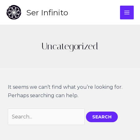
Skip
Ser Infinito
to
MAI
content
ME
Uncategorized
It seems we can’t find what you’re looking for.
Perhaps searching can help.
Search
for: